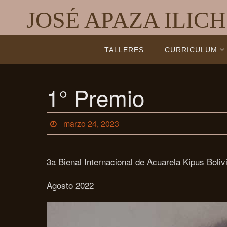
Skip
JOSÉ APAZA ILICH
to
content
Skip
TALLERES
CURRICULUM
to
content
1° Premio
marzo 24, 2023
3a Bienal Internacional de Acuarela Kipus Boliv
Agosto 2022